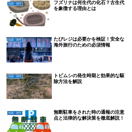
フズリナは何生代の化石？古生代
知識・雑学
を象徴する理由とは
たびレジは必要かを検証！安全な
知識・雑学
海外旅行のための必須情報
トビムシの発生時期と効果的な駆
知識・雑学
除方法を解説
無断駐車をされた時の通報の注意
知識・雑学
点と法律的な解決策を徹底解説！