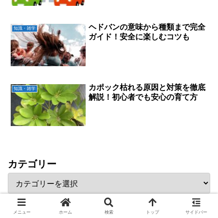
ヘドバンの意味から種類まで完全
知識・雑学
ガイド！安全に楽しむコツも
カポック枯れる原因と対策を徹底
知識・雑学
解説！初心者でも安心の育て方
カテゴリー
メニュー
ホーム
検索
トップ
サイドバー
アーカイブ