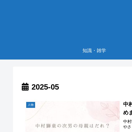
知識・雑学
2025-05
中
人物
め
中村
やさ