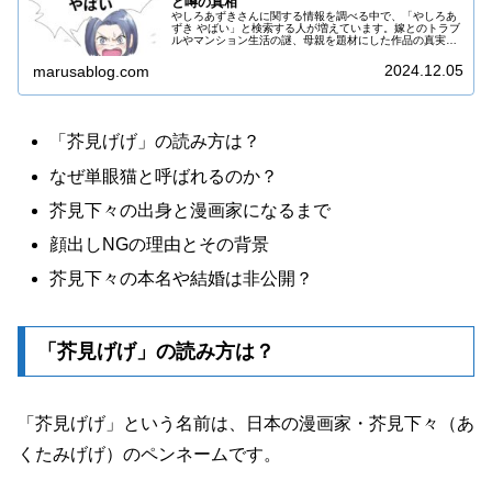
と噂の真相
やしろあずきさんに関する情報を調べる中で、「やしろあ
ずき やばい」と検索する人が増えています。嫁とのトラブ
ルやマンション生活の謎、母親を題材にした作品の真実、
さらには八王子での過去や会社経営に関する疑惑など、多
岐にわたる話題が注目されています。
2024.12.05
marusablog.com
「芥見げげ」の読み方は？
なぜ単眼猫と呼ばれるのか？
芥見下々の出身と漫画家になるまで
顔出しNGの理由とその背景
芥見下々の本名や結婚は非公開？
「芥見げげ」の読み方は？
「芥見げげ」という名前は、日本の漫画家・芥見下々（あ
くたみげげ）のペンネームです。