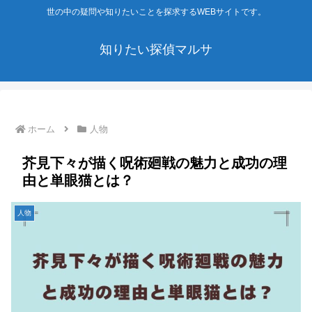
世の中の疑問や知りたいことを探求するWEBサイトです。
知りたい探偵マルサ
ホーム
人物
芥見下々が描く呪術廻戦の魅力と成功の理
由と単眼猫とは？
人物