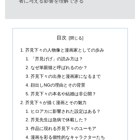
者に与える影響を理解できる
目次
芥見下々の人物像と漫画家としての歩み
「芥見げげ」の読み方は？
なぜ単眼猫と呼ばれるのか？
芥見下々の出身と漫画家になるまで
顔出しNGの理由とその背景
芥見下々の本名や結婚は非公開？
芥見下々が描く漫画とその魅力
ヒロアカに影響された設定はある？
芥見先生は急病で休載した？
作品に現れる芥見下々のユーモア
漫画を彩る個性的なキャラクターたち